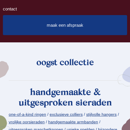
contact
maak een afspraak
oogst collectie
handgemaakte &
uitgesproken sieraden
one-of-a-kind ringen
/
exclusieve colliers
/
stijlvolle hangers
/
vrolijke oorsieraden
/
handgemaakte armbanden
/
uitgesproken manchetknopen
/
unieke spelden
/
bijzondere