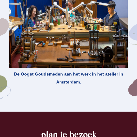
De Oogst Goudsmeden aan het werk in het atelier in
Amsterdam.
footer
plan je bezoek